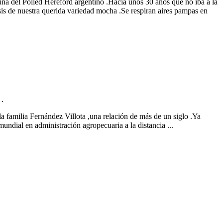
cuna del Polled Hereford argentino .Hacía unos 30 años que no iba a la
nesis de nuestra querida variedad mocha .Se respiran aires pampas en
 .
la familia Fernández Villota ,una relación de más de un siglo .Ya
mundial en administración agropecuaria a la distancia ...