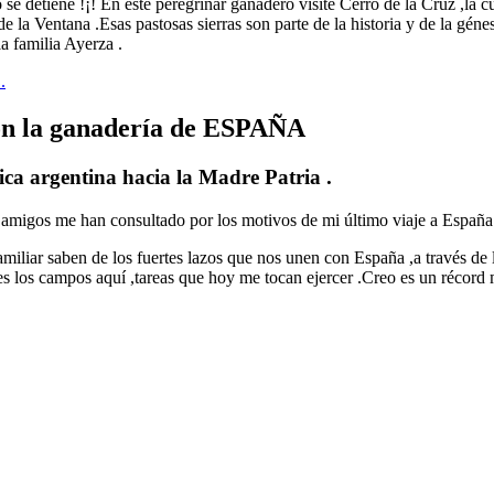
se detiene !¡! En este peregrinar ganadero visité Cerro de la Cruz ,la 
de la Ventana .Esas pastosas sierras son parte de la historia y de la gé
a familia Ayerza .
.
n la ganadería de ESPAÑA
ica argentina hacia la Madre Patria .
y amigos me han consultado por los motivos de mi último viaje a España
miliar saben de los fuertes lazos que nos unen con España ,a través de 
s los campos aquí ,tareas que hoy me tocan ejercer .Creo es un ré
cord 